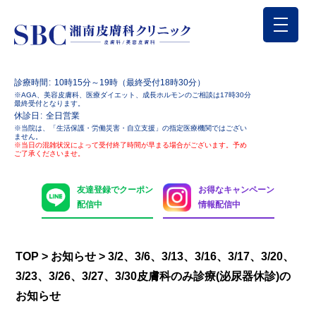
診療時間
10時15分～19時（最終受付18時30分）
※AGA、美容皮膚科、医療ダイエット、成長ホルモンのご相談は17時30分
最終受付となります。
休診日
全日営業
※当院は、「生活保護・労働災害・自立支援」の指定医療機関ではござい
ません。
※当日の混雑状況によって受付終了時間が早まる場合がございます。予め
ご了承くださいませ。
友達登録でクーポン
お得なキャンペーン
配信中
情報配信中
TOP
>
お知らせ
>
3/2、3/6、3/13、3/16、3/17、3/20、
3/23、3/26、3/27、3/30皮膚科のみ診療(泌尿器休診)の
お知らせ